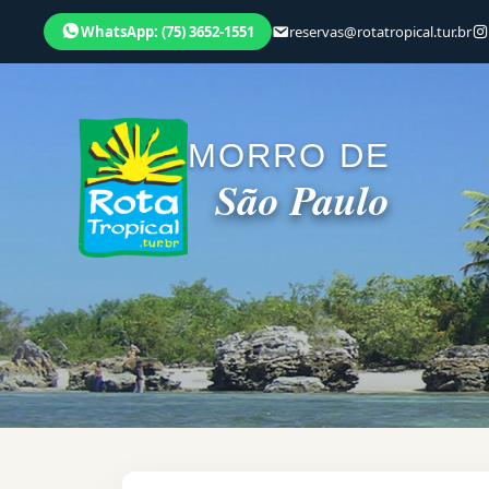
WhatsApp: (75) 3652-1551
reservas@rotatropical.tur.br
MORRO DE
São Paulo