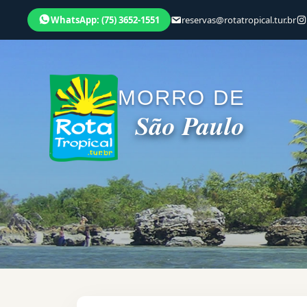
WhatsApp: (75) 3652-1551
reservas@rotatropical.tur.br
MORRO DE
São Paulo