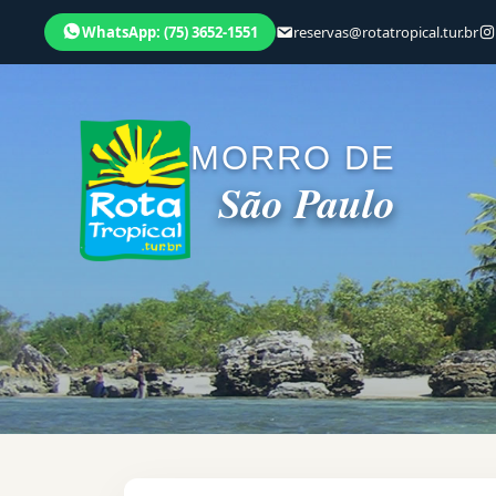
WhatsApp: (75) 3652-1551
reservas@rotatropical.tur.br
MORRO DE
São Paulo