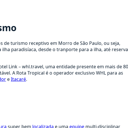
ismo
os de turismo receptivo em Morro de São Paulo, ou seja,
 ilha paradisíaca, desde o tranporte para a ilha, até reserv
tel Link – whl.travel, uma entidade presente em mais de 8
ável. A Rota Tropical é o operador exclusivo WHL para as
dor
e
Itacaré
.
ura
super bem
localizada
e uma
equipe
multi-disciplinar