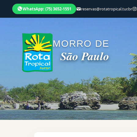
WhatsApp: (75) 3652-1551
reservas@rotatropical.tur.br
MORRO DE
São Paulo