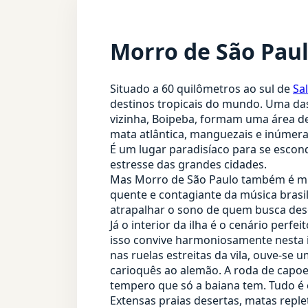
Morro de São Pau
Situado a 60 quilômetros ao sul de
Sa
destinos tropicais do mundo. Uma das 
vizinha, Boipeba, formam uma área de
mata atlântica, manguezais e inúmera
É um lugar paradisíaco para se escond
estresse das grandes cidades.
Mas Morro de São Paulo também é muit
quente e contagiante da música brasil
atrapalhar o sono de quem busca desc
Já o interior da ilha é o cenário perf
isso convive harmoniosamente nesta i
nas ruelas estreitas da vila, ouve-se u
carioquês ao alemão. A roda de capoeir
tempero que só a baiana tem. Tudo é
Extensas praias desertas, matas repl