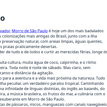
lo
lvador
,
Morro de São Paulo
é hoje um dos mais badalados
colonizações mais antigas do Brasil, junto com a ilha
 preservação natural, com areias limpas, águas quentes,
s praias praticamente desertas.
er de tudo e de todos e curtir as merecidas férias, longe d
a cultura, muita água de coco, caipirinha, e o ritmo
eira. Toda noite é noite de sábado. Mas claro, sem
anso e distância da agitação.
eito para a aventura e a vida mais próxima da natureza. Tudo
lha peculiar, um verdadeiro paraíso tropical. Caminhando
ma infinidade de línguas distintas, do inglês ao baianês, do
a, a música brasileira, os frutos do mar, a culinária com o
 exuberante em Morro de São Paulo.
etas de pássaros, micos, manguezais com canais navegáveis